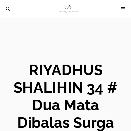
Langsung
M
ke
isi
RIYADHUS
SHALIHIN 34 #
Dua Mata
Dibalas Surga