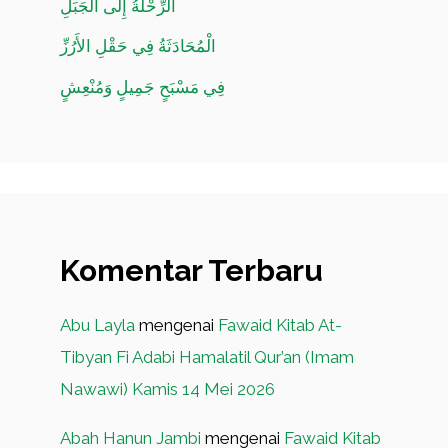
الرِّحْلَةُ إِلَى الجَبَلِ
الْمُحَادَثَةُ فِي حَقْلِ الأَرُزِّ
فِي مَسْبَحٍ جَمِيلٍ وَمُنْعِشٍ
Komentar Terbaru
Abu Layla
mengenai
Fawaid Kitab At-
Tibyan Fi Adabi Hamalatil Qur’an (Imam
Nawawi) Kamis 14 Mei 2026
Abah Hanun Jambi
mengenai
Fawaid Kitab