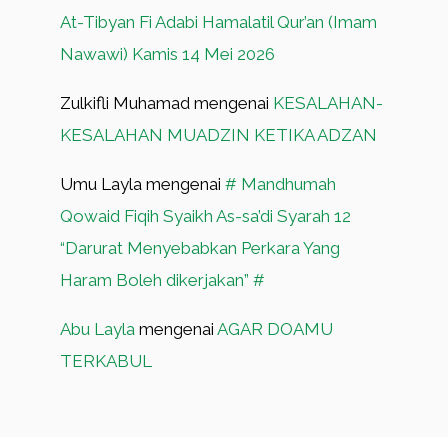
At-Tibyan Fi Adabi Hamalatil Qur’an (Imam
Nawawi) Kamis 14 Mei 2026
Zulkifli Muhamad
mengenai
KESALAHAN-
KESALAHAN MUADZIN KETIKA ADZAN
Umu Layla
mengenai
# Mandhumah
Qowaid Fiqih Syaikh As-sa’di Syarah 12
“Darurat Menyebabkan Perkara Yang
Haram Boleh dikerjakan” #
Abu Layla
mengenai
AGAR DOAMU
TERKABUL