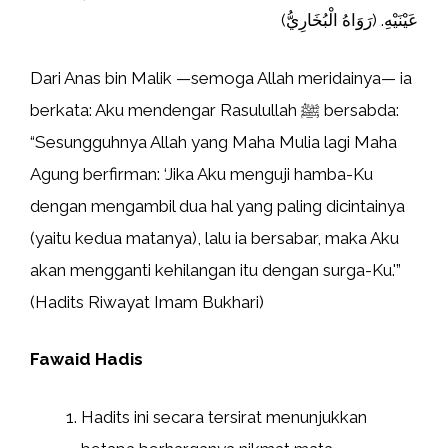
عَيْنَيْهِ. (رَوَاهُ الْبُخَارِيُّ)
Dari Anas bin Malik —semoga Allah meridainya— ia
berkata: Aku mendengar Rasulullah ﷺ bersabda:
“Sesungguhnya Allah yang Maha Mulia lagi Maha
Agung berfirman: ‘Jika Aku menguji hamba-Ku
dengan mengambil dua hal yang paling dicintainya
(yaitu kedua matanya), lalu ia bersabar, maka Aku
akan mengganti kehilangan itu dengan surga-Ku.'”
(Hadits Riwayat Imam Bukhari)
Fawaid Hadis
Hadits ini secara tersirat menunjukkan