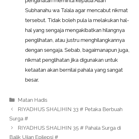
penglihatan meminta kepada Allah
Subhanahu wa Ta’ala agar mencabut nikmat
tersebut. Tidak boleh pula ia melakukan hal-
hal yang sengaja mengakibatkan hilangnya
penglihatan, atau justru menghilangkannya
dengan sengaja. Sebab, bagaimanapun juga,
nikmat penglihatan jika digunakan untuk
ketaatan akan bernilai pahala yang sangat
besar.
Kategori
Matan Hadis
RIYADHUS SHALIHIN 33 # Petaka Berbuah
Surga #
RIYADHUS SHALIHIN 35 # Pahala Surga di
Balik Ujian Epilepsi #