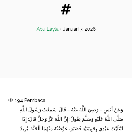
#
Abu Layla
•
Januari 7, 2026
194
Pembaca
وَعَنْ أَنَسٍ – رَضِيَ اللَّهُ عَنْهُ – قَالَ: سَمِعْتُ رَسُولَ اللَّهِ
صَلَّى اللَّهُ عَلَيْهِ وَسَلَّمَ يَقُولُ: إِنَّ اللَّهَ عَزَّ وَجَلَّ قَالَ: إِذَا
ابْتَلَيْتُ عَبْدِي بِحَبِيبَتَيْهِ فَصَبَرَ، عَوَّضْتُهُ مِنْهُمَا الْجَنَّةَ. يُرِيدُ