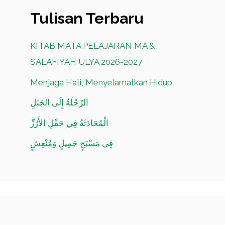
Tulisan Terbaru
KITAB MATA PELAJARAN MA &
SALAFIYAH ULYA 2026-2027
Menjaga Hati, Menyelamatkan Hidup
الرِّحْلَةُ إِلَى الجَبَلِ
الْمُحَادَثَةُ فِي حَقْلِ الأَرُزِّ
فِي مَسْبَحٍ جَمِيلٍ وَمُنْعِشٍ