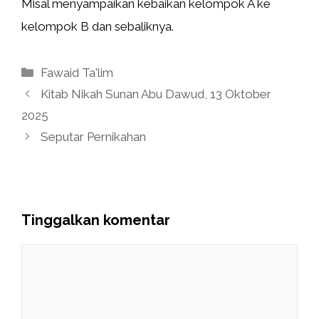
Misal menyampaikan kebaikan kelompok A ke
kelompok B dan sebaliknya.
Kategori
Fawaid Ta'lim
Kitab Nikah Sunan Abu Dawud, 13 Oktober
2025
Seputar Pernikahan
Tinggalkan komentar
Komentar