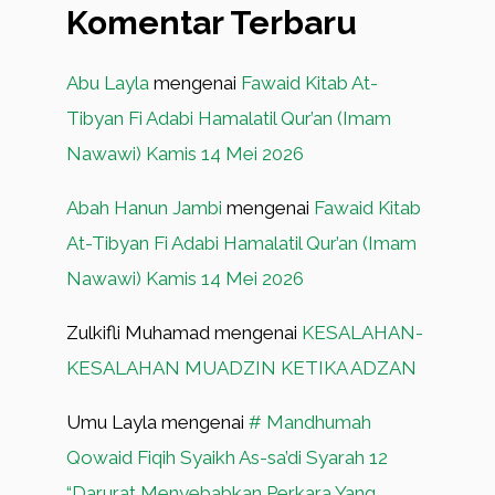
Komentar Terbaru
Abu Layla
mengenai
Fawaid Kitab At-
Tibyan Fi Adabi Hamalatil Qur’an (Imam
Nawawi) Kamis 14 Mei 2026
Abah Hanun Jambi
mengenai
Fawaid Kitab
At-Tibyan Fi Adabi Hamalatil Qur’an (Imam
Nawawi) Kamis 14 Mei 2026
Zulkifli Muhamad
mengenai
KESALAHAN-
KESALAHAN MUADZIN KETIKA ADZAN
Umu Layla
mengenai
# Mandhumah
Qowaid Fiqih Syaikh As-sa’di Syarah 12
“Darurat Menyebabkan Perkara Yang