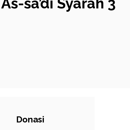
s-sa’di Syarah 3
Donasi