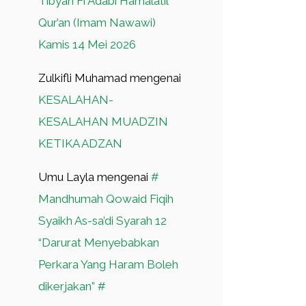
Tibyan Fi Adabi Hamalatil
Qur’an (Imam Nawawi)
Kamis 14 Mei 2026
Zulkifli Muhamad
mengenai
KESALAHAN-
KESALAHAN MUADZIN
KETIKA ADZAN
Umu Layla
mengenai
#
Mandhumah Qowaid Fiqih
Syaikh As-sa’di Syarah 12
“Darurat Menyebabkan
Perkara Yang Haram Boleh
dikerjakan” #