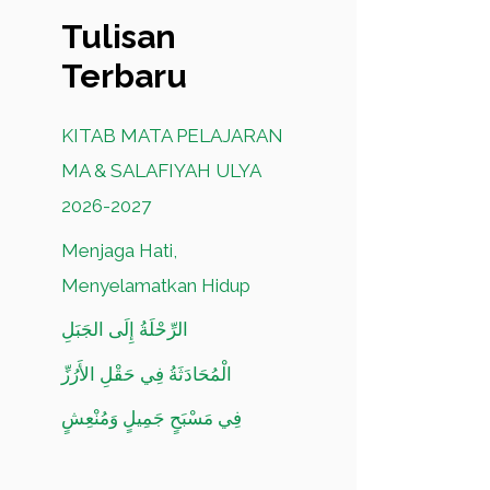
Tulisan
Terbaru
KITAB MATA PELAJARAN
MA & SALAFIYAH ULYA
2026-2027
Menjaga Hati,
Menyelamatkan Hidup
الرِّحْلَةُ إِلَى الجَبَلِ
الْمُحَادَثَةُ فِي حَقْلِ الأَرُزِّ
فِي مَسْبَحٍ جَمِيلٍ وَمُنْعِشٍ