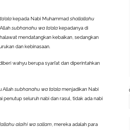
ta’ala
kepada Nabi Muhammad
shallallahu
Allah
subhanahu wa ta’ala
kepadanya di
 shalawat mendatangkan kebaikan, sedangkan
rukan dan kebinasaan.
 diberi wahyu berupa syari’at dan diperintahkan
u Allah
subhanahu wa ta’ala
menjadikan Nabi
i penutup seluruh nabi dan rasul, tidak ada nabi
lallahu alaihi wa sallam
, mereka adalah para