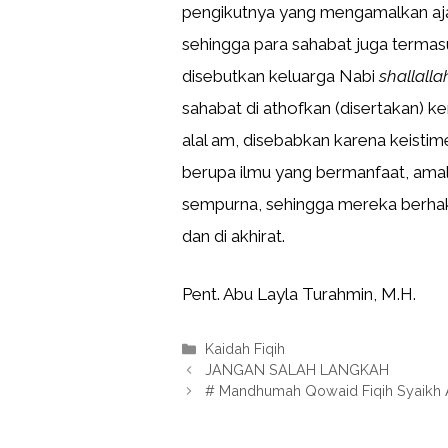
pengikutnya yang mengamalkan aja
sehingga para sahabat juga termas
disebutkan keluarga Nabi
shallalla
sahabat di athofkan (disertakan) k
alal am, disebabkan karena keisti
berupa ilmu yang bermanfaat, ama
sempurna, sehingga mereka berhak
dan di akhirat.
Pent. Abu Layla Turahmin, M.H.
Kategori
Kaidah Fiqih
JANGAN SALAH LANGKAH
# Mandhumah Qowaid Fiqih Syaikh A