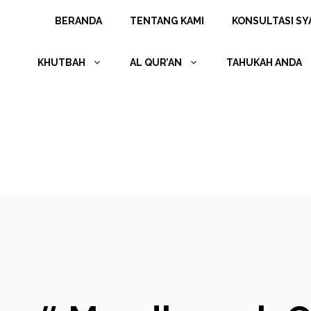
Langsung
BERANDA
TENTANG KAMI
KONSULTASI SYA
ke
isi
KHUTBAH
AL QUR’AN
TAHUKAH ANDA