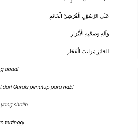
عَلَى الرَّسُوْلِ الْقُرَشِيِّ الْخَاتَمِ
وَآلِهِ وَصَحْبِهِ الْأَبْرَارِ
الحَائِزِ مَرَاتِبَ الْفَخَارِ
g abadi
dari Qurais penutup para nabi
yang shalih
 tertinggi