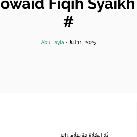
aid Fiqih Syaikh A
#
Abu Layla
•
Juli 11, 2025
ثُمَّ الصَّلَاةُ مَعْ سَلَامٍ دَائِمَ