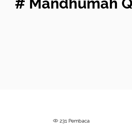
# Mandhumah Qow
231
Pembaca