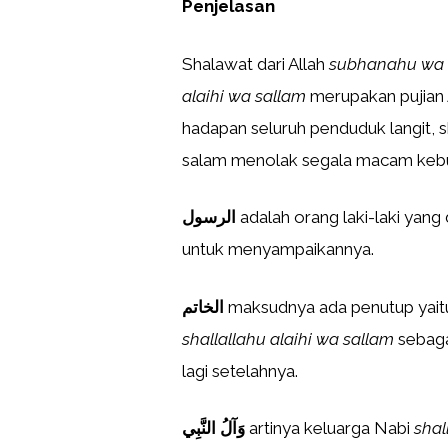
Penjelasan
Shalawat dari Allah
subhanahu wa 
alaihi wa sallam
merupakan pujian 
hadapan seluruh penduduk langit,
salam menolak segala macam kebu
الرسول
adalah orang laki-laki yang
untuk menyampaikannya.
الخاتم
maksudnya ada penutup yait
shallallahu alaihi wa sallam
sebaga
lagi setelahnya.
وَآلُ النَّبِي
artinya keluarga Nabi
shal