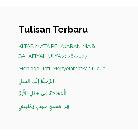
Tulisan Terbaru
KITAB MATA PELAJARAN MA &
SALAFIYAH ULYA 2026-2027
Menjaga Hati, Menyelamatkan Hidup
الرِّحْلَةُ إِلَى الجَبَلِ
الْمُحَادَثَةُ فِي حَقْلِ الأَرُزِّ
فِي مَسْبَحٍ جَمِيلٍ وَمُنْعِشٍ