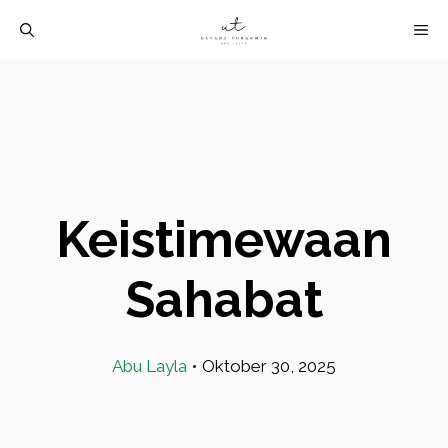
Langsung
M
ke
isi
Keistimewaan
Sahabat
Abu Layla
•
Oktober 30, 2025