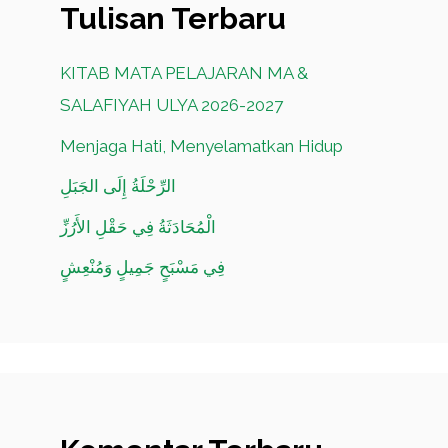
Tulisan Terbaru
KITAB MATA PELAJARAN MA &
SALAFIYAH ULYA 2026-2027
Menjaga Hati, Menyelamatkan Hidup
الرِّحْلَةُ إِلَى الجَبَلِ
الْمُحَادَثَةُ فِي حَقْلِ الأَرُزِّ
فِي مَسْبَحٍ جَمِيلٍ وَمُنْعِشٍ