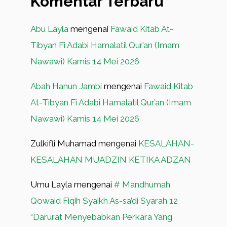
Komentar Terbaru
Abu Layla
mengenai
Fawaid Kitab At-
Tibyan Fi Adabi Hamalatil Qur’an (Imam
Nawawi) Kamis 14 Mei 2026
Abah Hanun Jambi
mengenai
Fawaid Kitab
At-Tibyan Fi Adabi Hamalatil Qur’an (Imam
Nawawi) Kamis 14 Mei 2026
Zulkifli Muhamad
mengenai
KESALAHAN-
KESALAHAN MUADZIN KETIKA ADZAN
Umu Layla
mengenai
# Mandhumah
Qowaid Fiqih Syaikh As-sa’di Syarah 12
“Darurat Menyebabkan Perkara Yang