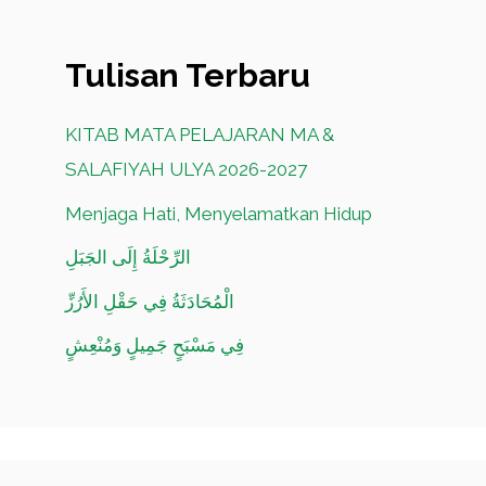
Tulisan Terbaru
KITAB MATA PELAJARAN MA &
SALAFIYAH ULYA 2026-2027
Menjaga Hati, Menyelamatkan Hidup
الرِّحْلَةُ إِلَى الجَبَلِ
الْمُحَادَثَةُ فِي حَقْلِ الأَرُزِّ
فِي مَسْبَحٍ جَمِيلٍ وَمُنْعِشٍ