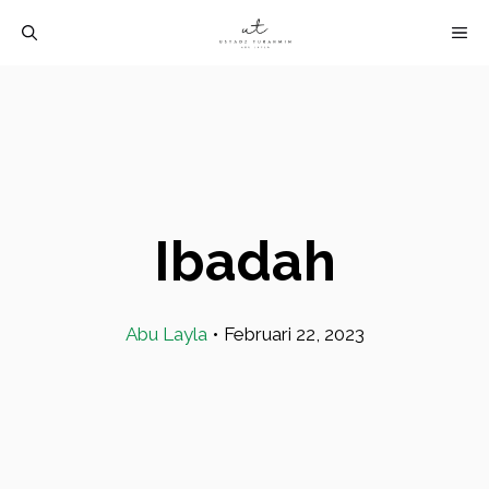
Langsung
M
ke
isi
Ibadah
Abu Layla
•
Februari 22, 2023