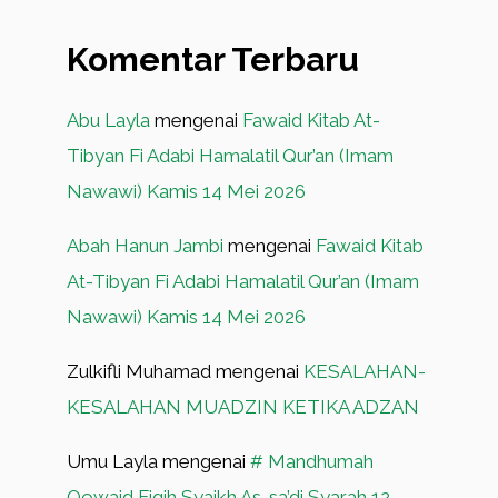
Komentar Terbaru
Abu Layla
mengenai
Fawaid Kitab At-
Tibyan Fi Adabi Hamalatil Qur’an (Imam
Nawawi) Kamis 14 Mei 2026
Abah Hanun Jambi
mengenai
Fawaid Kitab
At-Tibyan Fi Adabi Hamalatil Qur’an (Imam
Nawawi) Kamis 14 Mei 2026
Zulkifli Muhamad
mengenai
KESALAHAN-
KESALAHAN MUADZIN KETIKA ADZAN
Umu Layla
mengenai
# Mandhumah
Qowaid Fiqih Syaikh As-sa’di Syarah 12