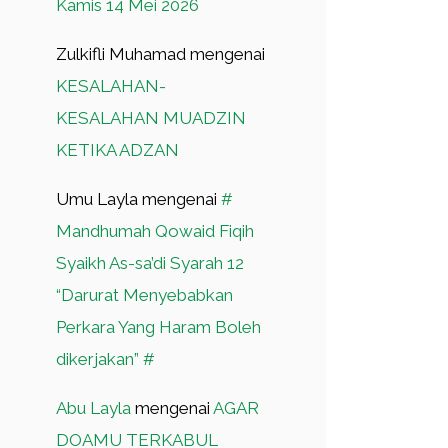
Kamis 14 Mei 2026
Zulkifli Muhamad
mengenai
KESALAHAN-
KESALAHAN MUADZIN
KETIKA ADZAN
Umu Layla
mengenai
#
Mandhumah Qowaid Fiqih
Syaikh As-sa’di Syarah 12
“Darurat Menyebabkan
Perkara Yang Haram Boleh
dikerjakan” #
Abu Layla
mengenai
AGAR
DOAMU TERKABUL