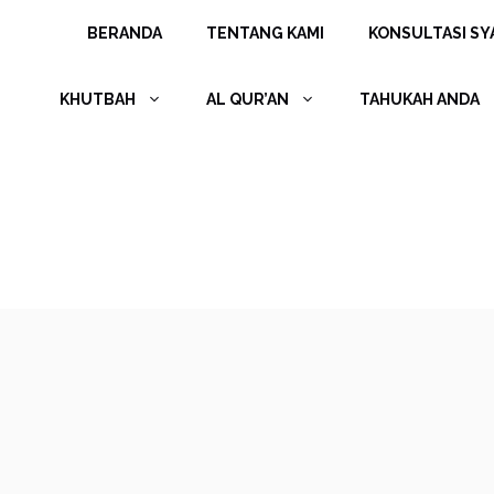
Langsung
BERANDA
TENTANG KAMI
KONSULTASI SYA
ke
isi
KHUTBAH
AL QUR’AN
TAHUKAH ANDA