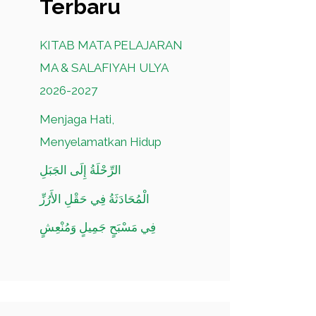
Terbaru
KITAB MATA PELAJARAN
MA & SALAFIYAH ULYA
2026-2027
Menjaga Hati,
Menyelamatkan Hidup
الرِّحْلَةُ إِلَى الجَبَلِ
الْمُحَادَثَةُ فِي حَقْلِ الأَرُزِّ
فِي مَسْبَحٍ جَمِيلٍ وَمُنْعِشٍ