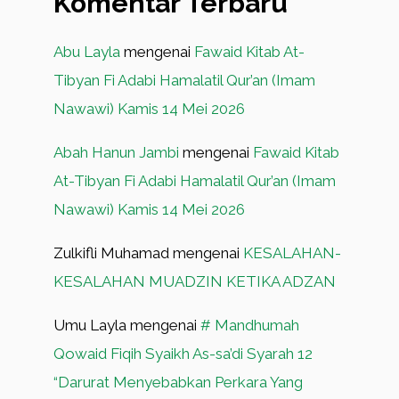
Komentar Terbaru
Abu Layla
mengenai
Fawaid Kitab At-
Tibyan Fi Adabi Hamalatil Qur’an (Imam
Nawawi) Kamis 14 Mei 2026
Abah Hanun Jambi
mengenai
Fawaid Kitab
At-Tibyan Fi Adabi Hamalatil Qur’an (Imam
Nawawi) Kamis 14 Mei 2026
Zulkifli Muhamad
mengenai
KESALAHAN-
KESALAHAN MUADZIN KETIKA ADZAN
Umu Layla
mengenai
# Mandhumah
Qowaid Fiqih Syaikh As-sa’di Syarah 12
“Darurat Menyebabkan Perkara Yang