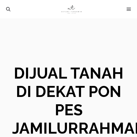
Langsung
M
ke
isi
DIJUAL TANAH
DI DEKAT PON
PES
JAMILURRAHMA