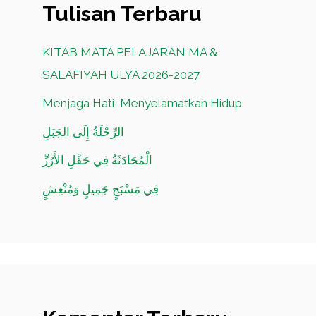
Tulisan Terbaru
KITAB MATA PELAJARAN MA &
SALAFIYAH ULYA 2026-2027
Menjaga Hati, Menyelamatkan Hidup
الرِّحْلَةُ إِلَى الجَبَلِ
الْمُحَادَثَةُ فِي حَقْلِ الأَرُزِّ
فِي مَسْبَحٍ جَمِيلٍ وَمُنْعِشٍ