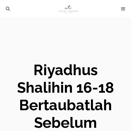
Langsung
M
ke
isi
Riyadhus
Shalihin 16-18
Bertaubatlah
Sebelum