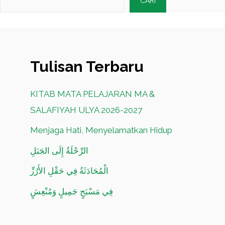
CARI
Tulisan Terbaru
KITAB MATA PELAJARAN MA &
SALAFIYAH ULYA 2026-2027
Menjaga Hati, Menyelamatkan Hidup
الرِّحْلَةُ إِلَى الجَبَلِ
الْمُحَادَثَةُ فِي حَقْلِ الأَرُزِّ
فِي مَسْبَحٍ جَمِيلٍ وَمُنْعِشٍ