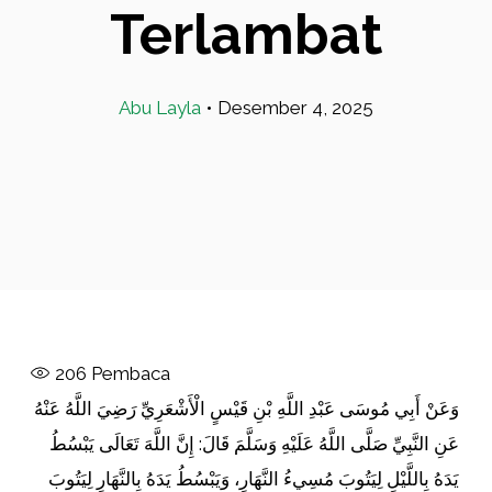
Terlambat
Abu Layla
•
Desember 4, 2025
206
Pembaca
وَعَنْ أَبِي مُوسَى عَبْدِ اللَّهِ بْنِ قَيْسٍ الْأَشْعَرِيِّ رَضِيَ اللَّهُ عَنْهُ
عَنِ النَّبِيِّ صَلَّى اللَّهُ عَلَيْهِ وَسَلَّمَ قَالَ: إِنَّ اللَّهَ تَعَالَى يَبْسُطُ
يَدَهُ بِاللَّيْلِ لِيَتُوبَ مُسِيءُ النَّهَارِ، وَيَبْسُطُ يَدَهُ بِالنَّهَارِ لِيَتُوبَ