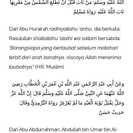
اللَّهُ عَلَيْهِ وَسَلَّمَ: مَنْ تَابَ قَبْلَ أَنْ تَطْلُعَ الشَّمْسُ مِنْ مَغْرِبِهَا
تَابَ اللَّهُ عَلَيْهِ. رَوَاهُ مُسْلِمٌ
Dari Abu Hurairah
radhiyallahu ‘anhu
, dia berkata:
Rasulullah
shallallahu ‘alaihi wa sallam
bersabda:
“Barangsiapa yang bertaubat sebelum matahari
terbit dari arah baratnya, niscaya Allah menerima
taubatnya.”
(HR: Muslim)
وَعَنْ أَبِي عَبْدِ الرَّحْمَنِ عَبْدِ اللَّهِ بْنِ عُمَرَ بْنِ الْخَطَّابِ رَضِيَ
اللَّهُ عَنْهُمَا عَنِ النَّبِيِّ صَلَّى اللَّهُ عَلَيْهِ وَسَلَّمَ قَالَ: إِنَّ اللَّهَ عَزَّ
وَجَلَّ يَقْبَلُ تَوْبَةَ الْعَبْدِ مَا لَمْ يُغَرْغِرْ. رَوَاهُ التِّرْمِذِيُّ وَقَالَ:
حَدِيثٌ حَسَنٌ
Dari Abu Abdurrahman, Abdullah bin Umar bin Al-