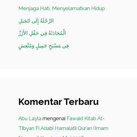
Menjaga Hati, Menyelamatkan Hidup
الرِّحْلَةُ إِلَى الجَبَلِ
الْمُحَادَثَةُ فِي حَقْلِ الأَرُزِّ
فِي مَسْبَحٍ جَمِيلٍ وَمُنْعِشٍ
Komentar Terbaru
Abu Layla
mengenai
Fawaid Kitab At-
Tibyan Fi Adabi Hamalatil Qur’an (Imam