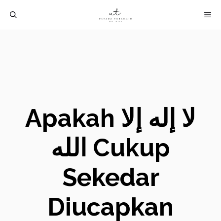
Langsung
M
ke
isi
Apakah لا إله إلا
الله Cukup
Sekedar
Diucapkan