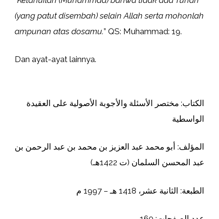
(yang patut disembah) selain Allah serta mohonlah
ampunan atas dosamu.
” QS: Muhammad: 19.
Dan ayat-ayat lainnya.
الكتاب: مختصر الأسئلة والأجوبة الأصولية على العقيدة
الواسطية
المؤلف: أبو محمد عبد العزيز بن محمد بن عبد الرحمن بن
عبد المحسن السلمان (ت 1422هـ)
الطبعة: الثانية عشر، 1418 هـ – 1997 م
عدد الصفحات: 160