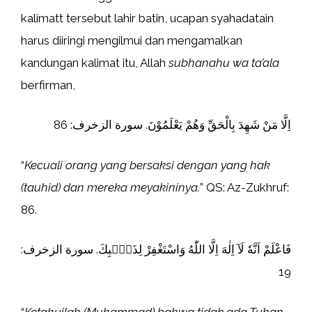
kalimatt tersebut lahir batin, ucapan syahadatain
harus diiringi mengilmui dan mengamalkan
kandungan kalimat itu, Allah
subhanahu wa ta’ala
berfirman,
اِلَّا مَنْ شَهِدَ بِالْحَقِّ وَهُمْ يَعْلَمُوْنَ. سورة الزخرف: 86
“
Kecuali orang yang bersaksi dengan yang hak
(tauhid) dan mereka meyakininya.
” QS: Az-Zukhruf:
86.
فَاعْلَمْ اَنَّهٗ لَآ اِلٰهَ اِلَّا اللّٰهُ وَاسْتَغْفِرْ لِذَنْۢبِكَ. سورة الزخرف:
19
“
Ketahuilah (Muhammad) bahwa tidak ada Tuhan