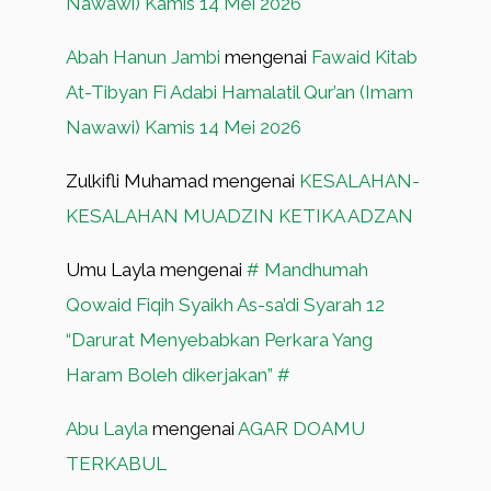
Nawawi) Kamis 14 Mei 2026
Abah Hanun Jambi
mengenai
Fawaid Kitab
At-Tibyan Fi Adabi Hamalatil Qur’an (Imam
Nawawi) Kamis 14 Mei 2026
Zulkifli Muhamad
mengenai
KESALAHAN-
KESALAHAN MUADZIN KETIKA ADZAN
Umu Layla
mengenai
# Mandhumah
Qowaid Fiqih Syaikh As-sa’di Syarah 12
“Darurat Menyebabkan Perkara Yang
Haram Boleh dikerjakan” #
Abu Layla
mengenai
AGAR DOAMU
TERKABUL