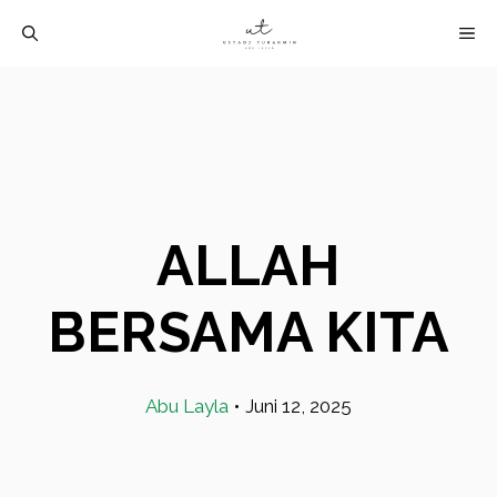
Langsung
M
ke
isi
ALLAH
BERSAMA KITA
Abu Layla
•
Juni 12, 2025