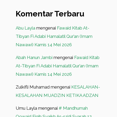
Komentar Terbaru
Abu Layla
mengenai
Fawaid Kitab At-
Tibyan Fi Adabi Hamalatil Qur’an (Imam
Nawawi) Kamis 14 Mei 2026
Abah Hanun Jambi
mengenai
Fawaid Kitab
At-Tibyan Fi Adabi Hamalatil Qur’an (Imam
Nawawi) Kamis 14 Mei 2026
Zulkifli Muhamad
mengenai
KESALAHAN-
KESALAHAN MUADZIN KETIKA ADZAN
Umu Layla
mengenai
# Mandhumah
Qowaid Fiqih Syaikh As-sa’di Syarah 12