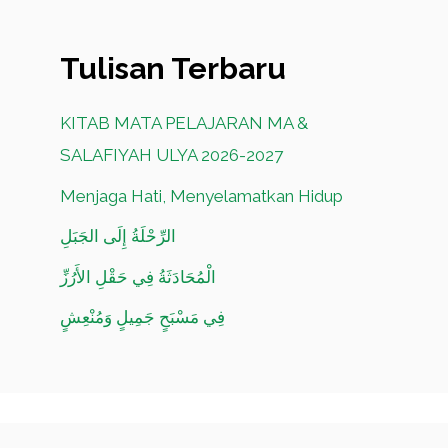
Tulisan Terbaru
KITAB MATA PELAJARAN MA &
SALAFIYAH ULYA 2026-2027
Menjaga Hati, Menyelamatkan Hidup
الرِّحْلَةُ إِلَى الجَبَلِ
الْمُحَادَثَةُ فِي حَقْلِ الأَرُزِّ
فِي مَسْبَحٍ جَمِيلٍ وَمُنْعِشٍ