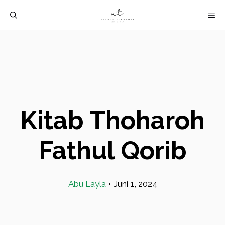
Langsung
M
ke
isi
Kitab Thoharoh
Fathul Qorib
Abu Layla
•
Juni 1, 2024