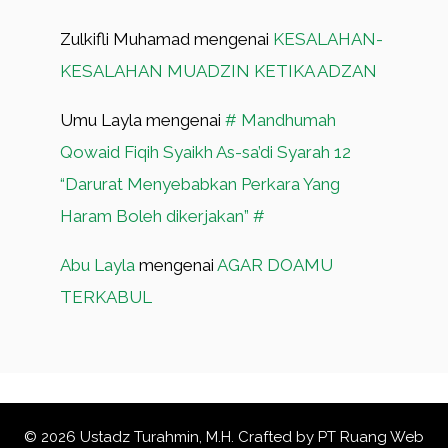
Zulkifli Muhamad
mengenai
KESALAHAN-
KESALAHAN MUADZIN KETIKA ADZAN
Umu Layla
mengenai
# Mandhumah
Qowaid Fiqih Syaikh As-sa’di Syarah 12
“Darurat Menyebabkan Perkara Yang
Haram Boleh dikerjakan” #
Abu Layla
mengenai
AGAR DOAMU
TERKABUL
© 2026 Ustadz Turahmin, M.H. Crafted by
PT Ruang Web