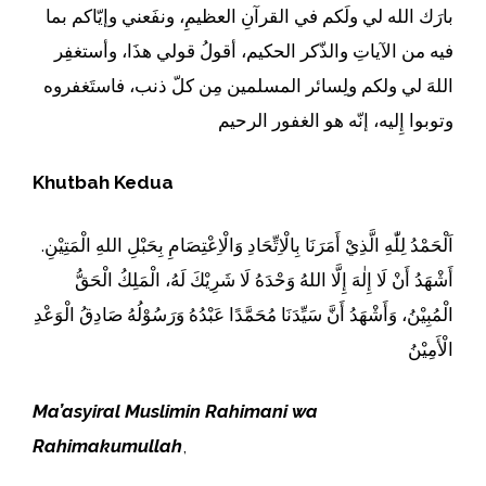
بارَك الله لي ولَكم في القرآنِ العظيمِ، ونفَعني وإيّاكم بما
فيه من الآياتِ والذّكر الحكيم، أقولُ قولي هذَا، وأستغفِر
اللهَ لي ولكم ولِسائر المسلمين مِن كلّ ذنب، فاستَغفروه
وتوبوا إِليه، إنّه هو الغفور الرحيم
Khutbah Kedua
اَلْحَمْدُ لِلّٰهِ الَّذِيْ أَمَرَنَا بِالْاِتِّحَادِ وَالْاِعْتِصَامِ بِحَبْلِ اللهِ الْمَتِيْنِ.
أَشْهَدُ أَنْ لَا إِلٰهَ إِلَّا اللهُ وَحْدَهُ لَا شَرِيْكَ لَهُ، الْمَلِكُ الْحَقُّ
الْمُبِيْنُ، وَأَشْهَدُ أَنَّ سَيِّدَنَا مُحَمَّدًا عَبْدُهُ وَرَسُوْلُهُ صَادِقُ الْوَعْدِ
الْأَمِيْنُ
Ma’asyiral Muslimin Rahimani wa
Rahimakumullah
,