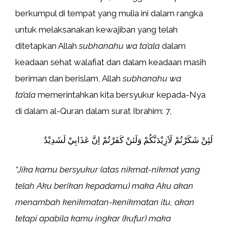
berkumpul di tempat yang mulia ini dalam rangka
untuk melaksanakan kewajiban yang telah
ditetapkan Allah
subhanahu wa ta’ala
dalam
keadaan sehat walafiat dan dalam keadaan masih
beriman dan berislam, Allah
subhanahu wa
ta’ala
memerintahkan kita bersyukur kepada-Nya
di dalam al-Quran dalam surat Ibrahim: 7,
لَئِنْ شَكَرْتُمْ لَاَزِيْدَنَّكُمْ وَلَئنْ كَفَرْتُمْ اِنَّ عَذَابِيْ لَشَدِيْدٌ
“Jika kamu bersyukur (atas nikmat-nikmat yang
telah Aku berikan kepadamu) maka Aku akan
menambah kenikmatan-kenikmatan itu, akan
tetapi apabila kamu ingkar (kufur) maka