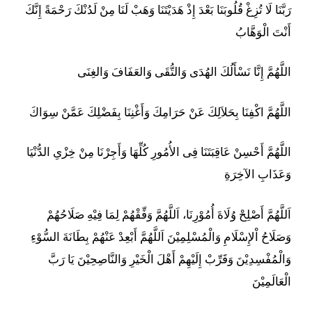
رَبَّنَا لَا تُزِغْ قُلُوبَنَا بَعْدَ إِذْ هَدَيْتَنَا وَهَبْ لَنَا مِنْ لَدُنْكَ رَحْمَةً إِنَّكَ
أَنْتَ الْوَهَّابُ
اللَّهُمَّ إِنَّا نَسْأَلُكَ الهُدَى وَالتُّقَى وَالعَفَافَ وَالغِنَى
اللَّهُمَّ اكْفِنَا بِحَلاَلِكَ عَنْ حَرَامِكَ وَأَغْنِنَا بِفَضْلِكَ عَمَّنْ سِوَاكَ
اللَّهُمَّ أَحْسِنْ عَاقِبَتَنَا فِى الأُمُورِ كُلِّهَا وَأَجِرْنَا مِنْ خِزْىِ الدُّنْيَا
وَعَذَابِ الآخِرَةِ
اَللَّهُمَّ أَصْلِحْ وُلَاةَ أُمُوْرِنَا، اَللَّهُمَّ وَفِّقْهُمْ لِمَا فِيْهِ صَلَاحُهُمْ
وَصَلَاحُ اْلإِسْلَامِ وَالْمُسْلِمِيْنَ اَللَّهُمَّ أَبْعِدْ عَنْهُمْ بِطَانَةَ السُّوْءِ
وَالْمُفْسِدِيْنَ وَقَرِّبْ إِلَيْهِمْ أَهْلَ الْخَيْرِ وَالنَّاصِحِيْنَ يَا رَبَّ
الْعَالَمِيْنَ