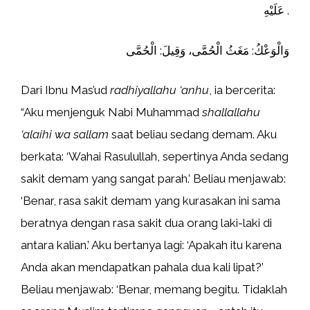
عَلَيْهِ .
وَالْوَعْكُ: مَغَثُ الْحُمَّى، وَقِيلَ: الْحُمَّى
Dari Ibnu Mas’ud
radhiyallahu ‘anhu
, ia bercerita:
“Aku menjenguk Nabi Muhammad
shallallahu
‘ala
ihi wa sallam
saat beliau sedang demam. Aku
berkata: ‘Wahai Rasulullah, sepertinya Anda sedang
sakit demam yang sangat parah.’ Beliau menjawab:
‘Benar, rasa sakit demam yang kurasakan ini sama
beratnya dengan rasa sakit dua orang laki-laki di
antara kalian.’ Aku bertanya lagi: ‘Apakah itu karena
Anda akan mendapatkan pahala dua kali lipat?’
Beliau menjawab: ‘Benar, memang begitu. Tidaklah