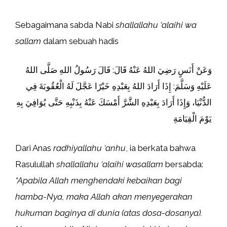
Sebagaimana sabda Nabi
shallallahu ‘alaihi wa
sallam
dalam sebuah hadis
وَعَنْ أَنَسٍ رَضِيَ اللهُ عَنْهُ قَالَ: قَالَ رَسُولُ اللهِ صَلَّى اللهُ
عَلَيْهِ وَسَلَّمَ: إِذَا أَرَادَ اللهُ بِعَبْدِهِ خَيْرًا عَجَّلَ لَهُ الْعُقُوبَةَ فِي
الدُّنْيَا، وَإِذَا أَرَادَ بِعَبْدِهِ الشَّرَّ أَمْسَكَ عَنْهُ بِذَنْبِهِ حَتَّى يُوَافِيَ بِهِ
يَوْمَ الْقِيَامَةِ
Dari Anas
radhiyallahu ‘anhu
, ia berkata bahwa
Rasulullah
shallallahu ‘alaihi wasallam
bersabda:
“Apabila Allah menghendaki kebaikan bagi
hamba-Nya, maka Allah akan menyegerakan
hukuman baginya di dunia (atas dosa-dosanya).