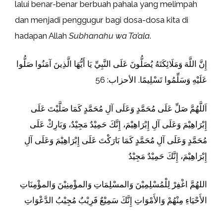
lalui benar-benar berbuah pahala yang melimpah
dan menjadi penggugur bagi dosa-dosa kita di
hadapan Allah
Subhanahu wa Ta’ala
.
إِنَّ اللَّهَ وَمَلَائِكَتَهُ يُصَلُّونَ عَلَى النَّبِيِّ يَا أَيُّهَا الَّذِينَ آمَنُوا صَلُّوا
عَلَيْهِ وَسَلِّمُوا تَسْلِيمًا. الأحزاب: 56
اَللَّهُمَّ صَلِّ عَلَى مُحَمَّدٍ وَعَلَى آلِ مُحَمَّدٍ كَمَا صَلَّيْتَ عَلَى
إِبْرَاهِيْمَ وَعَلَى آلِ إِبْرَاهِيْمَ، إِنَّكَ حَمِيْدٌ مَجِيْدٌ، وَبَارِكْ عَلَى
مُحَمَّدٍ وَعَلَى آلِ مُحَمَّدٍ كَمَا بَارَكْتَ عَلَى إِبْرَاهِيْمَ وَعَلَى آلِ
إِبْرَاهِيْمَ، إِنَّكَ حَمِيْدٌ مَجِيْدٌ
اللهُمَّ اغْفِرْ لِلْمُسْلِمِيْنَ وَالمسْلِمَاتِ وَالمؤْمِنِيْنَ وَالمؤْمِنَاتِ
الأَحْيَاءِ مِنْهُمْ وَالأَمْوَاتِ إِنَّكَ سَمِيْعٌ قَرِيْبٌ مُجِيْبُ الدَّعْوَاتِ