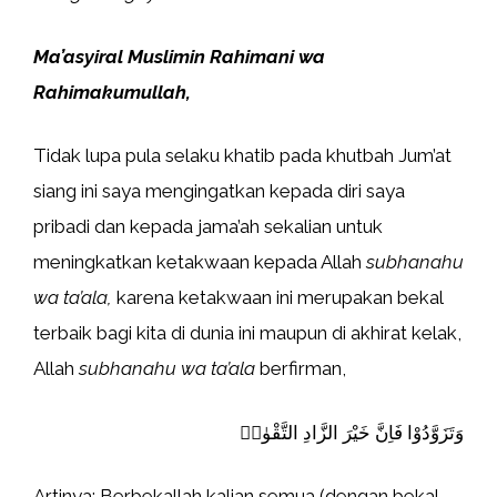
Ma’asyiral Muslimin Rahimani wa
Rahimakumullah
,
Tidak lupa pula selaku khatib pada khutbah Jum’at
siang ini saya mengingatkan kepada diri saya
pribadi dan kepada jama’ah sekalian untuk
meningkatkan ketakwaan kepada Allah
subhanahu
wa ta’ala,
karena ketakwaan ini merupakan bekal
terbaik bagi kita di dunia ini maupun di akhirat kelak,
Allah
subhanahu wa ta’ala
berfirman,
وَتَزَوَّدُوْا فَاِنَّ خَيْرَ الزَّادِ التَّقْوٰىۖ
Artinya: Berbekallah kalian semua (dengan bekal