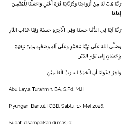
رَبَّنَا هَبْ لَنَا مِنْ أَزْوَاجِنَا وَذُرِّيَّاتِنَا قُرَّةَ أَعْيُنٍ وَاجْعَلْنَا لِلْمُتَّقِينَ
إِمَامًا
رَبَّنَا آتِنَا فِي الدُّنْيَا حَسَنَةً وَفِي الْآخِرَةِ حَسَنَةً وَقِنَا عَذَابَ النَّارِ
وَصَلَّى اللهُ عَلَى نَبِيِّنَا مُحَمَّدٍ وَعَلَى آلِهِ وَصَحْبِهِ ومَنْ تَبِعَهُمْ
بِإِحْسَانٍ إِلَى يَوْمِ الدّيْن
وَآخِرُ دَعْوَانَا أَنِ الْحَمْدُ لله رَبِّ الْعَالَمِيْنِ
Abu Layla Turahmin. BA, S.Pd, M.H.
Piyungan, Bantul, ICBB. Sabtu, 13 Mei 2026.
Sudah disampaikan di masjid: