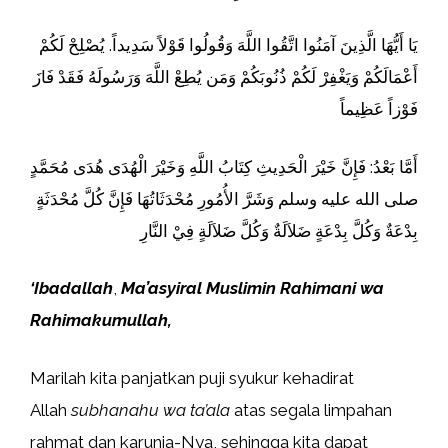
يَا أَيُّهَا الَّذِينَ آمَنُوا اتَّقُوا اللَّهَ وَقُولُوا قَوْلاً سَدِيداً. يُصْلِحْ لَكُمْ
أَعْمَالَكُمْ وَيَغْفِرْ لَكُمْ ذُنُوبَكُمْ وَمَن يُطِعْ اللَّهَ وَرَسُولَهُ فَقَدْ فَازَ
فَوْزاً عَظِيماً
أَمَّا بَعْدُ: فَإِنَّ خَيْرَ الْحَدِيثِ كِتَابُ اللَّهِ وَخَيْرَ الْهُدَى هُدَى مُحَمَّدٍ
صلى الله عليه وسلم وَشَرَّ الأُمُورِ مُحْدَثَاتُهَا فَإِنَّ كُلَّ مُحْدَثَةٍ
بِدْعَةٌ وَكُلَّ بِدْعَةٍ ضَلاَلَةٌ وَكُلَّ ضَلاَلَةٍ فِيْ النَّارِ
‘Ibadallah
,
Ma’asyiral Muslimin Rahimani wa
Rahimakumullah
,
Marilah kita panjatkan puji syukur kehadirat
Allah
subhanahu wa ta’ala
atas segala limpahan
rahmat dan karunia-Nya, sehingga kita dapat