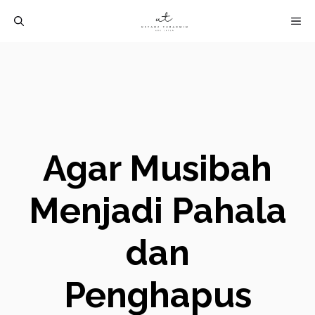
Langsung
M
ke
isi
Agar Musibah
Menjadi Pahala
dan
Penghapus