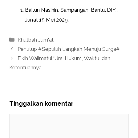
Baitun Nasihin, Sampangan, Bantul DIY.,
Jun’at 15 Mei 2029.
Kategori
Khutbah Jum'at
Penutup #Sepuluh Langkah Menuju Surga#
Fikih Walimatul ‘Urs: Hukum, Waktu, dan
Ketentuannya
Tinggalkan komentar
Komentar