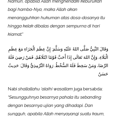
Namun, apabila Allah menghendaki keburukan
bagi hamba-Nya, maka Allah akan
menangguhkan hukuman atas dosa-dosanya itu
hingga kelak dibalas dengan sempurna di hari
kiamat.”
وَقَالَ النَّبِيُّ صَلَّى اللهُ عَلَيْهِ وَسَلَّمَ: إِنَّ عِظَمَ الْجَزَاءِ مَعَ عِظَمِ
الْبَلَاءِ، وَإِنَّ اللهَ تَعَالَى إِذَا أَحَبَّ قَوْمًا ابْتَلَاهُمْ، فَمَنْ رَضِيَ فَلَهُ
الرِّضَا، وَمَنْ سَخِطَ فَلَهُ السُّخْطُ. رَوَاهُ التِّرْمِذِيُّ وَقَالَ: حَدِيثٌ
حَسَنٌ
Nabi
shallallahu ‘alaihi wasallam
juga bersabda:
“Sesungguhnya besarnya pahala itu sebanding
dengan besarnya ujian yang dihadapi. Dan
sungguh, apabila Allah menyayangi suatu kaum,