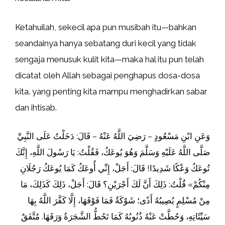
Ketahuilah, sekecil apa pun musibah itu—bahkan
seandainya hanya sebatang duri kecil yang tidak
sengaja menusuk kulit kita—maka hal itu pun telah
dicatat oleh Allah sebagai penghapus dosa-dosa
kita. yang penting kita mampu menghadirkan sabar
dan ihtisab.
وَعَنِ ابْنِ مَسْعُودٍ – رَضِيَ اللَّهُ عَنْهُ – قَالَ: دَخَلْتُ عَلَى النَّبِيِّ
صَلَّى اللَّهُ عَلَيْهِ وَسَلَّمَ وَهُوَ يُوعَكُ، فَقُلْتُ: يَا رَسُولَ اللَّهِ، إِنَّكَ
تُوعَكُ وَعْكًا شَدِيدًا! قَالَ: أَجَلْ، إِنِّي أُوعَكُ كَمَا يُوعَكُ رَجُلَانِ
مِنْكُمْ» قُلْتُ: ذَلِكَ أَنَّ لَكَ أَجْرَيْنِ؟ قَالَ: أَجَلْ، ذَلِكَ كَذَلِكَ، مَا
مِنْ مُسْلِمٍ يُصِيبُهُ أَذًى؛ شَوْكَةٌ فَمَا فَوْقَهَا، إِلَّا كَفَّرَ اللَّهُ بِهَا
سَيِّئَاتِهِ، وَحُطَّتْ عَنْهُ ذُنُوبُهُ كَمَا تَحُطُّ الشَّجَرَةُ وَرَقَهَا. مُتَّفَقٌ