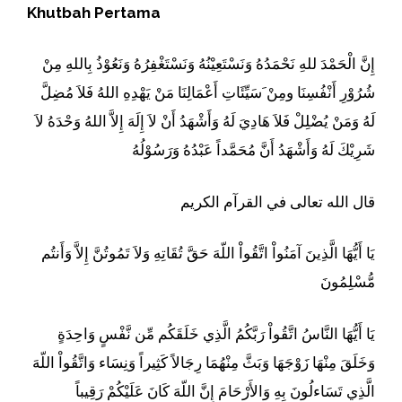
Khutbah Pertama
إِنَّ الْحَمْدَ للهِ نَحْمَدُهُ وَنَسْتَعِيْنُهُ وَنَسْتَغْفِرُهُ وَنَعُوْذُ بِاللهِ مِنْ
شُرُوْرِ أَنْفُسِنَا ومِنْ َسَيِّئَاتِ أَعْمَالِنَا مَنْ يَهْدِهِ اللهُ فَلاَ مُضِلَّ
لَهُ وَمَنْ يُضْلِلْ فَلاَ هَادِيَ لَهُ وَأَشْهَدُ أَنْ لاَ إِلَهَ إِلاَّ اللهُ وَحْدَهُ لاَ
شَرِيْكَ لَهُ وَأَشْهَدُ أَنَّ مُحَمَّداً عَبْدُهُ وَرَسُوْلُهُ
قال الله تعالى في القرآم الكريم
يَا أَيُّهَا الَّذِينَ آمَنُواْ اتَّقُواْ اللّهَ حَقَّ تُقَاتِهِ وَلاَ تَمُوتُنَّ إِلاَّ وَأَنتُم
مُّسْلِمُونَ
يَا أَيُّهَا النَّاسُ اتَّقُواْ رَبَّكُمُ الَّذِي خَلَقَكُم مِّن نَّفْسٍ وَاحِدَةٍ
وَخَلَقَ مِنْهَا زَوْجَهَا وَبَثَّ مِنْهُمَا رِجَالاً كَثِيراً وَنِسَاء وَاتَّقُواْ اللّهَ
الَّذِي تَسَاءلُونَ بِهِ وَالأَرْحَامَ إِنَّ اللّهَ كَانَ عَلَيْكُمْ رَقِيباً