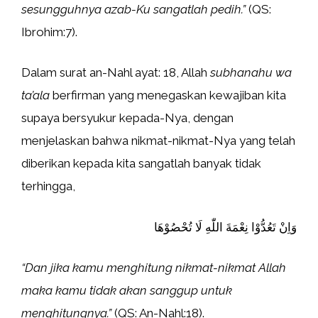
sesungguhnya azab-Ku sangatlah pedih.”
(QS:
Ibrohim:7).
Dalam surat an-Nahl ayat: 18, Allah
subhanahu wa
ta’ala
berfirman yang menegaskan kewajiban kita
supaya bersyukur kepada-Nya, dengan
menjelaskan bahwa nikmat-nikmat-Nya yang telah
diberikan kepada kita sangatlah banyak tidak
terhingga,
وَاِنْ تَعُدُّوْا نِعْمَةَ اللّٰهِ لَا تُحْصُوْهَا
“Dan jika kamu menghitung nikmat-nikmat Allah
maka kamu tidak akan sanggup untuk
menghitungnya.”
(QS: An-Nahl:18).