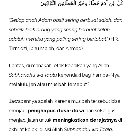
كُلُّ ابْنِ آدَمَ خَطَّاءٌ وَخَيْرُ الْخَطَّائِينَ التَّوَّابُونَ
“Setiap anak Adam pasti sering berbuat salah, dan
sebaik-baik orang yang sering berbuat salah
adalah mereka yang paling sering bertobat.”
(HR.
Tirmidzi, Ibnu Majah, dan Ahmad).
Lantas, di manakah letak kebaikan yang Allah
Subhanahu wa Ta’ala
kehendaki bagi hamba-Nya
melalui ujian atau musibah tersebut?
Jawabannya adalah: karena musibah tersebut bisa
menjadi
penghapus dosa-dosa
dan sekaligus
menjadi jalan untuk
meningkatkan derajatnya
di
akhirat kelak, di sisi Allah
Subhanahu wa Ta’ala
.