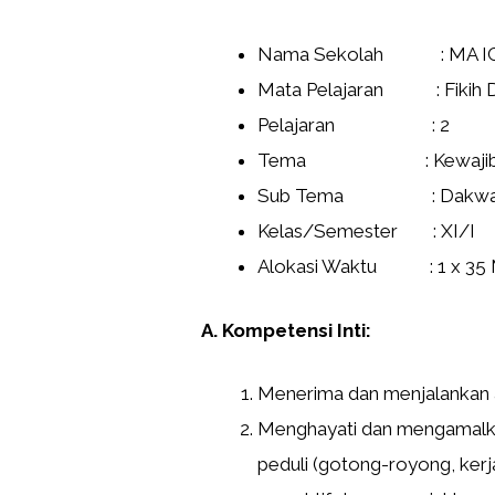
Nama Sekolah : MA I
Mata Pelajaran : Fikih 
Pelajaran : 2
Tema : Kewajiban Dak
Sub Tema : Dakwah Ber
Kelas/Semester : XI/I
Alokasi Waktu : 1 x 35 Me
A. Kompetensi Inti:
Menerima dan menjalankan 
Menghayati dan mengamalkan 
peduli (gotong-royong, kerj