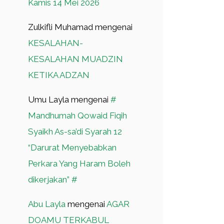
Kamis 14 Mei 2026
Zulkifli Muhamad
mengenai
KESALAHAN-
KESALAHAN MUADZIN
KETIKA ADZAN
Umu Layla
mengenai
#
Mandhumah Qowaid Fiqih
Syaikh As-sa’di Syarah 12
“Darurat Menyebabkan
Perkara Yang Haram Boleh
dikerjakan” #
Abu Layla
mengenai
AGAR
DOAMU TERKABUL