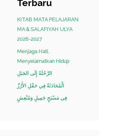
Terbaru
KITAB MATA PELAJARAN
MA & SALAFIYAH ULYA
2026-2027
Menjaga Hati,
Menyelamatkan Hidup
الرِّحْلَةُ إِلَى الجَبَلِ
الْمُحَادَثَةُ فِي حَقْلِ الأَرُزِّ
فِي مَسْبَحٍ جَمِيلٍ وَمُنْعِشٍ