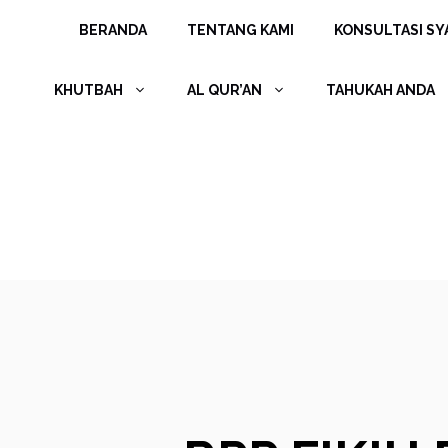
Langsung
BERANDA
TENTANG KAMI
KONSULTASI SYA
ke
isi
KHUTBAH
AL QUR’AN
TAHUKAH ANDA