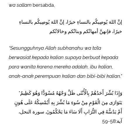
wa sallam
bersabda,
إنَّ اللهَ يُوصِيكُم بالنساءِ خيرًا، إنَّ اللهَ يُوصِيكُم بالنساءِ
خيرًا، فإنهنَّ أمهاتُكم وبناتُكم وخالاتُكم
“Sesungguhnya Allah subhanahu wa ta’la
berwasiat kepada kalian supaya berbuat kepada
para wanita karena mereka adalah, ibu kalian,
anak-anak perempuan kalian dan bibi-bibi kalian.”
وَإِذَا بُشِّرَ أَحَدُهُمْ بِالْأُنْثَى ظَلَّ وَجْهُهُ مُسْوَدًّا وَهُوَ كَظِيمٌ*
يَتَوَارَى مِنَ الْقَوْمِ مِنْ سُوءِ مَا بُشِّرَ بِهِ أَيُمْسِكُهُ عَلَى هُونٍ
أَمْ يَدُسُّهُ فِي التُّرَابِ أَلَا سَاءَ مَا يَحْكُمُونَ. سورة النحل،
آية:58-59