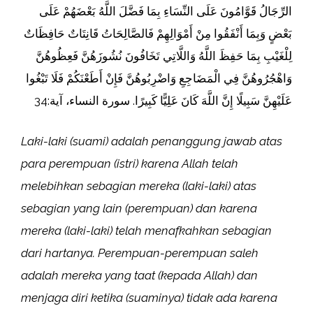
الرِّجَالُ قَوَّامُونَ عَلَى النِّسَاءِ بِمَا فَضَّلَ اللَّهُ بَعْضَهُمْ عَلَى
بَعْضٍ وَبِمَا أَنْفَقُوا مِنْ أَمْوَالِهِمْ فَالصَّالِحَاتُ قَانِتَاتٌ حَافِظَاتٌ
لِلْغَيْبِ بِمَا حَفِظَ اللَّهُ وَاللَّاتِي تَخَافُونَ نُشُوزَهُنَّ فَعِظُوهُنَّ
وَاهْجُرُوهُنَّ فِي الْمَضَاجِعِ وَاضْرِبُوهُنَّ فَإِنْ أَطَعْنَكُمْ فَلَا تَبْغُوا
عَلَيْهِنَّ سَبِيلًا إِنَّ اللَّهَ كَانَ عَلِيًّا كَبِيرًا. سورة النساء، آية:34
Laki-laki (suami) adalah penanggung jawab atas
para perempuan (istri) karena Allah telah
melebihkan sebagian mereka (laki-laki) atas
sebagian yang lain (perempuan) dan karena
mereka (laki-laki) telah menafkahkan sebagian
dari hartanya. Perempuan-perempuan saleh
adalah mereka yang taat (kepada Allah) dan
menjaga diri ketika (suaminya) tidak ada karena