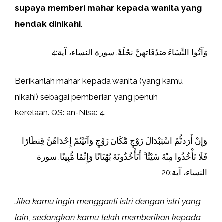
supaya memberi mahar kepada wanita yang
hendak dinikahi
.
وَآتُوا النِّسَاءَ صَدُقَاتِهِنَّ نِحْلَةً. سورة النساء، آية:4
Berikanlah mahar kepada wanita (yang kamu
nikahi) sebagai pemberian yang penuh
kerelaan. QS: an-Nisa: 4.
وَإِنْ أَرَدتُّمُ اسْتِبْدَالَ زَوْجٍ مَّكَانَ زَوْجٍ وَآتَيْتُمْ إِحْدَاهُنَّ قِنطَارًا
فَلَا تَأْخُذُوا مِنْهُ شَيْئًا ۚ أَتَأْخُذُونَهُ بُهْتَانًا وَإِثْمًا مُّبِينًا. سورة
النساء، آية:20
Jika kamu ingin mengganti istri dengan istri yang
lain, sedangkan kamu telah memberikan kepada