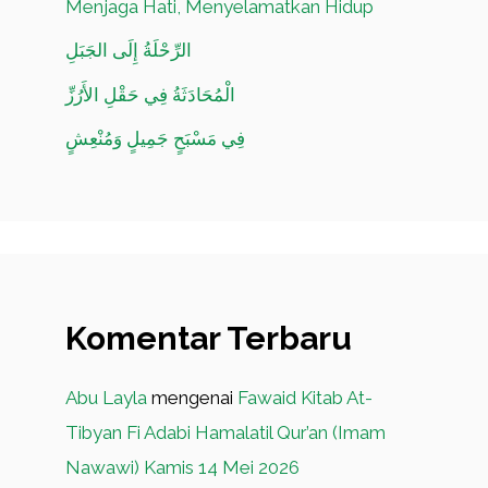
Menjaga Hati, Menyelamatkan Hidup
الرِّحْلَةُ إِلَى الجَبَلِ
الْمُحَادَثَةُ فِي حَقْلِ الأَرُزِّ
فِي مَسْبَحٍ جَمِيلٍ وَمُنْعِشٍ
Komentar Terbaru
Abu Layla
mengenai
Fawaid Kitab At-
Tibyan Fi Adabi Hamalatil Qur’an (Imam
Nawawi) Kamis 14 Mei 2026