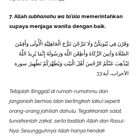
7. Allah
subhanahu wa ta’ala
memerintahkan
supaya menjaga wanita dengan baik.
وَقَرْنَ فِي بُيُوتِكُنَّ وَلَا تَبَرَّجْنَ تَبَرُّجَ الْجَاهِلِيَّةِ الْأُولَى وَأَقِمْنَ
الصَّلَاةَ وَآتِينَ الزَّكَاةَ وَأَطِعْنَ اللَّهَ وَرَسُولَهُ إِنَّمَا يُرِيدُ اللَّهُ
لِيُذْهِبَ عَنْكُمُ الرِّجْسَ أَهْلَ الْبَيْتِ وَيُطَهِّرَكُمْ تَطْهِيرً. سورة
الأحزاب، آية:33
Tetaplah (tinggal) di rumah-rumahmu dan
janganlah berhias (dan bertingkah laku) seperti
orang-orang jahiliah dahulu. Tegakkanlah salat,
tunaikanlah zakat, serta taatilah Allah dan Rasul-
Nya. Sesungguhnya Allah hanya hendak