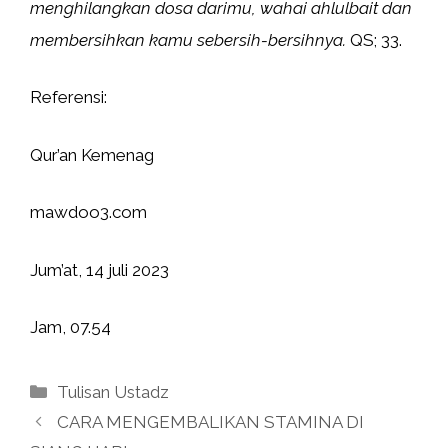
menghilangkan dosa darimu, wahai ahlulbait dan
membersihkan kamu sebersih-bersihnya.
QS; 33.
Referensi:
Qur’an Kemenag
mawdoo3.com
Jum’at, 14 juli 2023
Jam, 07.54
Kategori
Tulisan Ustadz
CARA MENGEMBALIKAN STAMINA DI