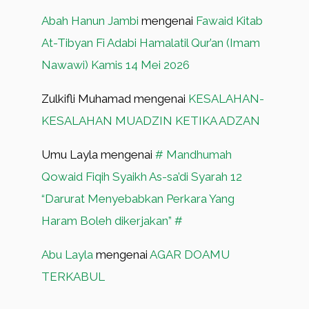
Abah Hanun Jambi
mengenai
Fawaid Kitab
At-Tibyan Fi Adabi Hamalatil Qur’an (Imam
Nawawi) Kamis 14 Mei 2026
Zulkifli Muhamad
mengenai
KESALAHAN-
KESALAHAN MUADZIN KETIKA ADZAN
Umu Layla
mengenai
# Mandhumah
Qowaid Fiqih Syaikh As-sa’di Syarah 12
“Darurat Menyebabkan Perkara Yang
Haram Boleh dikerjakan” #
Abu Layla
mengenai
AGAR DOAMU
TERKABUL