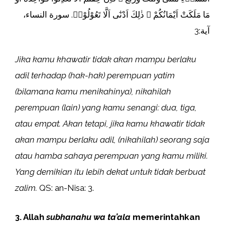
مَا مَلَكَتْ اَيْمَانُكُمْ ۗ ذٰلِكَ اَدْنٰٓى اَلَّا تَعُوْلُوْاۗ. سورة النساء،
آية:3
Jika kamu khawatir tidak akan mampu berlaku
adil terhadap (hak-hak) perempuan yatim
(bilamana kamu menikahinya), nikahilah
perempuan (lain) yang kamu senangi: dua, tiga,
atau empat. Akan tetapi, jika kamu khawatir tidak
akan mampu berlaku adil, (nikahilah) seorang saja
atau hamba sahaya perempuan yang kamu miliki.
Yang demikian itu lebih dekat untuk tidak berbuat
zalim.
QS: an-Nisa: 3.
3. Allah
subhanahu wa ta’ala
memerintahkan