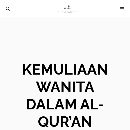
Langsung
M
ke
isi
KEMULIAAN
WANITA
DALAM AL-
QUR’AN