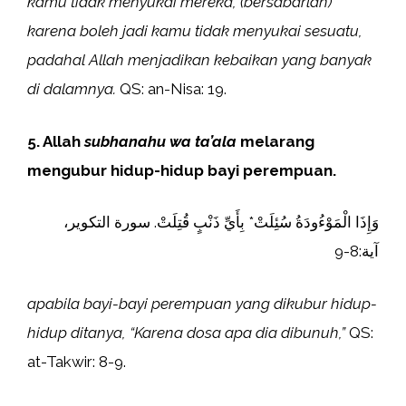
kamu tidak menyukai mereka, (bersabarlah)
karena boleh jadi kamu tidak menyukai sesuatu,
padahal Allah menjadikan kebaikan yang banyak
di dalamnya.
QS: an-Nisa: 19.
5. Allah
subhanahu wa ta’ala
melarang
mengubur hidup-hidup bayi perempuan.
وَإِذَا الْمَوْءُودَةُ سُئِلَتْ* بِأَيِّ ذَنْبٍ قُتِلَتْ. سورة التكوير،
آية:8-9
apabila bayi-bayi perempuan yang dikubur hidup-
hidup ditanya, “Karena dosa apa dia dibunuh,”
QS:
at-Takwir: 8-9.