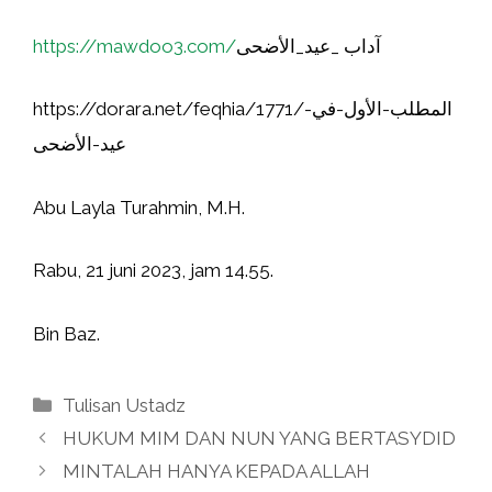
https://mawdoo3.com/
آداب _عيد_الأضحى
https://dorara.net/feqhia/1771/المطلب-الأول-في-
عيد-الأضحى
Abu Layla Turahmin, M.H.
Rabu, 21 juni 2023, jam 14.55.
Bin Baz.
Kategori
Tulisan Ustadz
HUKUM MIM DAN NUN YANG BERTASYDID
MINTALAH HANYA KEPADA ALLAH