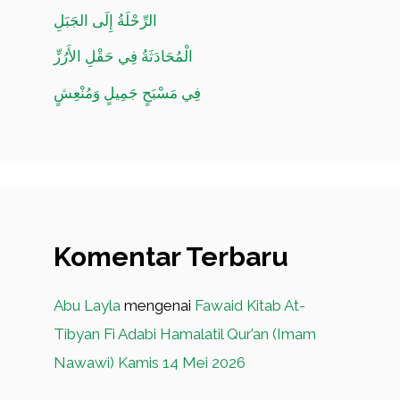
الرِّحْلَةُ إِلَى الجَبَلِ
الْمُحَادَثَةُ فِي حَقْلِ الأَرُزِّ
فِي مَسْبَحٍ جَمِيلٍ وَمُنْعِشٍ
Komentar Terbaru
Abu Layla
mengenai
Fawaid Kitab At-
Tibyan Fi Adabi Hamalatil Qur’an (Imam
Nawawi) Kamis 14 Mei 2026