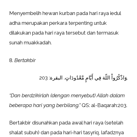
Menyembelih hewan kurban pada hari raya iedul
adha merupakan perkara terpenting untuk
dilakukan pada hari raya tersebut dan termasuk
sunah muakkadah.
8.
Bertakbir
وَاذْكُرُواْ اللّهَ فِي أَيَّامٍ مَّعْدُودَاتٍ. البقرة: 203.
“Dan berdzikirlah (dengan menyebut) Allah dalam
beberapa hari yang berbilang.”
QS: al-Baqarah:203.
Bertakbir disunahkan pada awal hari raya (setelah
shalat subuh) dan pada hari-hari tasyriq, lafadznya