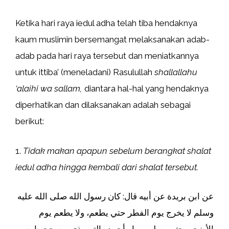
Ketika hari raya iedul adha telah tiba hendaknya
kaum muslimin bersemangat melaksanakan adab-
adab pada hari raya tersebut dan meniatkannya
untuk ittiba’ (meneladani) Rasulullah
shallallahu
‘alaihi wa sallam,
diantara hal-hal yang hendaknya
diperhatikan dan dilaksanakan adalah sebagai
berikut:
1.
Tidak makan apapun sebelum berangkat shalat
iedul adha hingga kembali dari shalat tersebut.
عن ابن بريدة عن أبيه قال: كان رسول الله صلى الله عليه
وسلم لا يخرج يوم الفطر حتي يطعم، ولا يطعم يوم