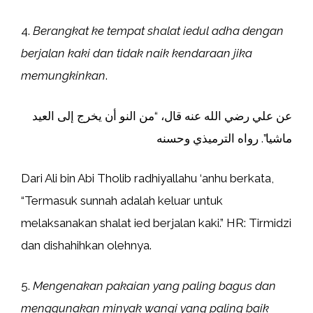
4.
Berangkat ke tempat shalat iedul adha dengan
berjalan kaki dan tidak naik kendaraan jika
memungkinkan
.
عن علي رضي الله عنه قال، “من النو أن يخرج إلى العيد
ماشيا”. رواه الترميذي وحسنه
Dari Ali bin Abi Tholib radhiyallahu ‘anhu berkata,
“Termasuk sunnah adalah keluar untuk
melaksanakan shalat ied berjalan kaki.” HR: Tirmidzi
dan dishahihkan olehnya.
5.
Mengenakan pakaian yang paling bagus dan
menggunakan minyak wangi yang paling baik