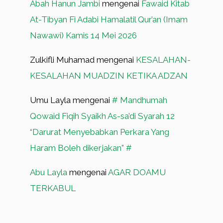
Abah Hanun Jambi
mengenai
Fawaid Kitab
At-Tibyan Fi Adabi Hamalatil Qur’an (Imam
Nawawi) Kamis 14 Mei 2026
Zulkifli Muhamad
mengenai
KESALAHAN-
KESALAHAN MUADZIN KETIKA ADZAN
Umu Layla
mengenai
# Mandhumah
Qowaid Fiqih Syaikh As-sa’di Syarah 12
“Darurat Menyebabkan Perkara Yang
Haram Boleh dikerjakan” #
Abu Layla
mengenai
AGAR DOAMU
TERKABUL