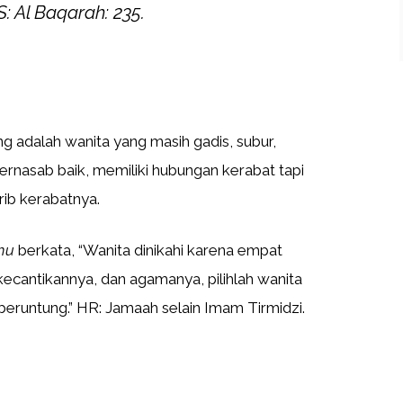
S: Al Baqarah: 235.
g adalah wanita yang masih gadis, subur,
ernasab baik, memiliki hubungan kerabat tapi
rib kerabatnya.
hu
berkata, “Wanita dinikahi karena empat
 kecantikannya, dan agamanya, pilihlah wanita
eruntung.” HR: Jamaah selain Imam Tirmidzi.