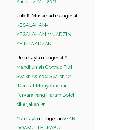
Kamis 14 Mei 2026
Zulkifli Muhamad
mengenai
KESALAHAN-
KESALAHAN MUADZIN
KETIKA ADZAN
Umu Layla
mengenai
#
Mandhumah Qowaid Fiqih
Syaikh As-sa’di Syarah 12
“Darurat Menyebabkan
Perkara Yang Haram Boleh
dikerjakan” #
Abu Layla
mengenai
AGAR
DOAMU TERKABUL