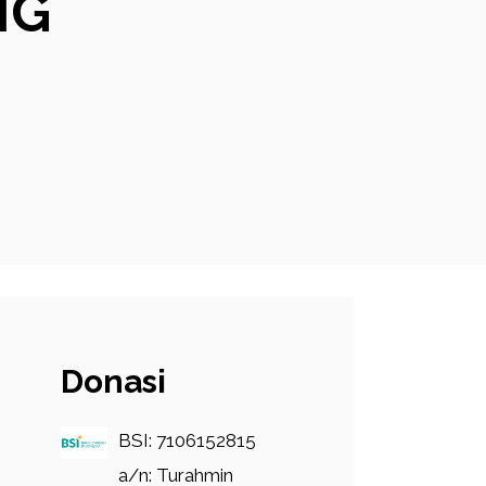
NG
Donasi
BSI: 7106152815
a/n: Turahmin