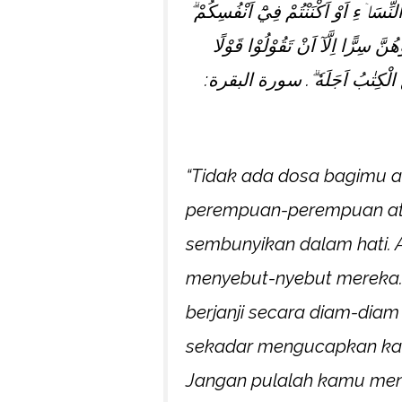
لنِّسَاۤءِ اَوْ اَكْنَنْتُمْ فِيْٓ اَنْفُسِكُمْ
ُنَّ سِرًّا اِلَّآ اَنْ تَقُوْلُوْا قَوْلًا
َبْلُغَ الْكِتٰبُ اَجَلَهٗ ۗ. سورة البقرة
“
Tidak ada dosa bagimu a
perempuan-perempuan ata
sembunyikan dalam hati.
menyebut-nyebut mereka. 
berjanji secara diam-diam
sekadar mengucapkan kata
Jangan pulalah kamu men