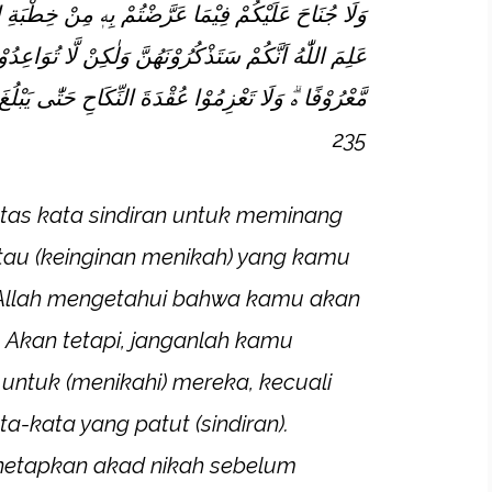
وَلَا جُنَاحَ عَلَيْكُمْ فِيْمَا عَرَّضْتُمْ بِهٖ مِنْ خِطْبَةِ ا ۗ
عَلِمَ اللّٰهُ اَنَّكُمْ سَتَذْكُرُوْنَهُنَّ وَلٰكِنْ لَّا تُوَاعِدُوْه
مَّعْرُوْفًا ەۗ وَلَا تَعْزِمُوْا عُقْدَةَ النِّكَاحِ حَتّٰى ي:
235
tas kata sindiran untuk meminang
u (keinginan menikah) yang kamu
 Allah mengetahui bahwa kamu akan
Akan tetapi, janganlah kamu
 untuk (menikahi) mereka, kecuali
-kata yang patut (sindiran).
etapkan akad nikah sebelum