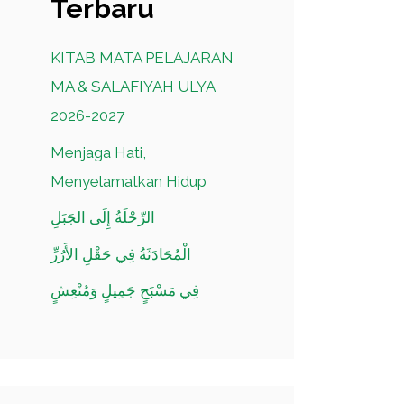
Terbaru
KITAB MATA PELAJARAN
MA & SALAFIYAH ULYA
2026-2027
Menjaga Hati,
Menyelamatkan Hidup
الرِّحْلَةُ إِلَى الجَبَلِ
الْمُحَادَثَةُ فِي حَقْلِ الأَرُزِّ
فِي مَسْبَحٍ جَمِيلٍ وَمُنْعِشٍ