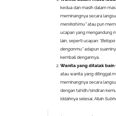
kedua dan masih dalam masa 
meminangnya secara langsun
menikahimu”
atau pun memin
ucapan yang mengandung m
lain, seperti ucapan:
“Betapa
denganmu”
adapun suaminya
kembali dengannya.
Wanita yang ditalak bain
atau wanita yang ditinggal 
meminangnya secara langsu
dengan ta’ridh/sindiran kem
iddahnya selesai, Allah
Subh