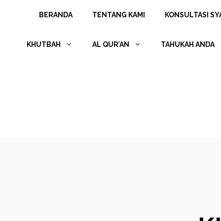
Langsung
BERANDA
TENTANG KAMI
KONSULTASI SYA
ke
isi
KHUTBAH
AL QUR’AN
TAHUKAH ANDA