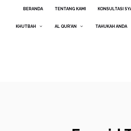
Langsung
BERANDA
TENTANG KAMI
KONSULTASI SYA
ke
isi
KHUTBAH
AL QUR’AN
TAHUKAH ANDA