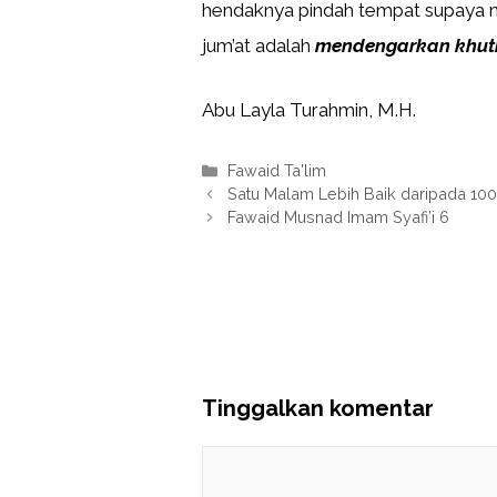
hendaknya pindah tempat supaya n
jum’at adalah
mendengarkan khut
Abu Layla Turahmin, M.H.
Kategori
Fawaid Ta'lim
Satu Malam Lebih Baik daripada 10
Fawaid Musnad Imam Syafi’i 6
Tinggalkan komentar
Komentar