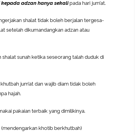
 kepada adzan hanya sekali
pada hari jum’at.
ngerjakan shalat tidak boleh berjalan tergesa-
alat setelah dikumandangkan adzan atau
 shalat sunah ketika seseorang talah duduk di
khutbah jum’at dan wajib diam tidak boleh
pa hajah.
akai pakaian terbaik yang dimilikinya.
at (mendengarkan khotib berkhutbah)