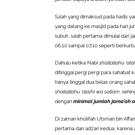
Sa’ah yang dimaksud pada hadis y
yang datang ke masjid pada hari jum
subuh, sa’ah pertama dimulai dari 
06.10 sampai 07.10 seperti berkurba
Dahulu ketika Nabi
shallallahu ‘ala
ditinggal pergi pergi para sahabat
hanya tinggal dua belas orang sah
shallallahu ‘alaihi wa sallam
, sehi
dengan
minimal jumlah jama’ah a
Di zaman kholifah Utsman bin Affa
pertama dan adzan kedua, karena a