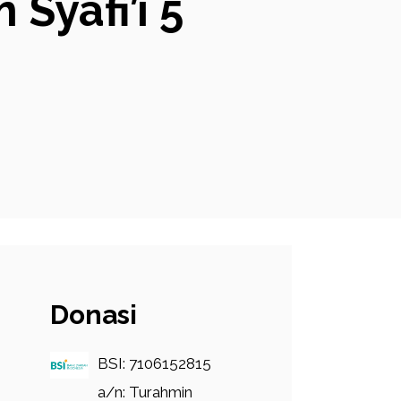
Syafi’i 5
Donasi
BSI: 7106152815
a/n: Turahmin