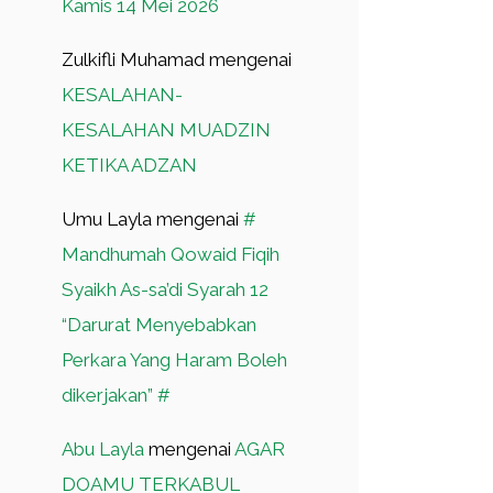
Kamis 14 Mei 2026
Zulkifli Muhamad
mengenai
KESALAHAN-
KESALAHAN MUADZIN
KETIKA ADZAN
Umu Layla
mengenai
#
Mandhumah Qowaid Fiqih
Syaikh As-sa’di Syarah 12
“Darurat Menyebabkan
Perkara Yang Haram Boleh
dikerjakan” #
Abu Layla
mengenai
AGAR
DOAMU TERKABUL