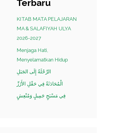
Terbaru
KITAB MATA PELAJARAN
MA & SALAFIYAH ULYA
2026-2027
Menjaga Hati,
Menyelamatkan Hidup
الرِّحْلَةُ إِلَى الجَبَلِ
الْمُحَادَثَةُ فِي حَقْلِ الأَرُزِّ
فِي مَسْبَحٍ جَمِيلٍ وَمُنْعِشٍ