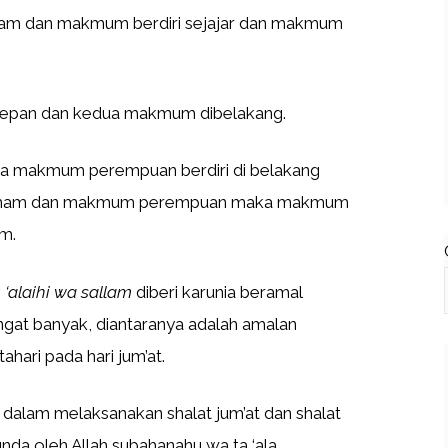
imam dan makmum berdiri sejajar dan makmum
 depan dan kedua makmum dibelakang.
 makmum perempuan berdiri di belakang
da imam dan makmum perempuan maka makmum
m.
 ‘alaihi wa sallam
diberi karunia beramal
ngat banyak, diantaranya adalah amalan
hari pada hari jum’at.
dalam melaksanakan shalat jum’at dan shalat
nda oleh Allah subahanahu wa ta ‘ala.