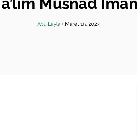
a’lim Musnad Imam 
Abu Layla
•
Maret 15, 2023