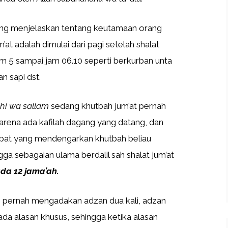
ang menjelaskan tentang keutamaan orang
’at adalah dimulai dari pagi setelah shalat
jam 5 sampai jam 06.10 seperti berkurban unta
n sapi dst.
ihi wa sallam
sedang khutbah jum’at pernah
 karena ada kafilah dagang yang datang, dan
abat yang mendengarkan khutbah beliau
ngga sebagaian ulama berdalil sah shalat jum’at
da 12 jama’ah.
n pernah mengadakan adzan dua kali, adzan
da alasan khusus, sehingga ketika alasan