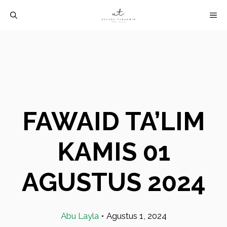
Langsung
M
ke
isi
FAWAID TA’LIM
KAMIS 01
AGUSTUS 2024
Abu Layla
•
Agustus 1, 2024