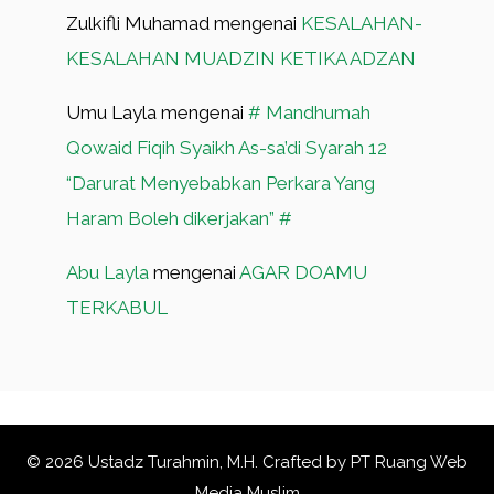
Zulkifli Muhamad
mengenai
KESALAHAN-
KESALAHAN MUADZIN KETIKA ADZAN
Umu Layla
mengenai
# Mandhumah
Qowaid Fiqih Syaikh As-sa’di Syarah 12
“Darurat Menyebabkan Perkara Yang
Haram Boleh dikerjakan” #
Abu Layla
mengenai
AGAR DOAMU
TERKABUL
© 2026 Ustadz Turahmin, M.H. Crafted by
PT Ruang Web
Media Muslim