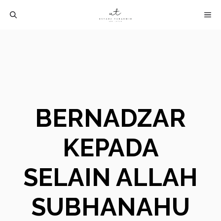
Langsung
M
ke
isi
BERNADZAR
KEPADA
SELAIN ALLAH
SUBHANAHU