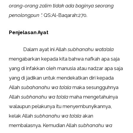
orang-orang zalim tidak ada baginya seorang
penolongpun “.
QS:Al-Baqarah:270.
Penjelasan Ayat
Dalam ayat ini Allah
subhanahu wata’ala
mengabarkan kepada kita bahwa nafkah apa saja
yang di infakkan oleh manusia atau nadzar apa saja
yang di jadikan untuk mendekatkan diri kepada
Allah
subahanahu wa ta’ala
maka sesungguhnya
Allah
subhanahu wa ta’ala
maha mengetahuinya
walaupun pelakunya itu menyembunyikannya,
kelak Allah
subhanahu wa ta’ala
akan
membalasnya. Kemudian Allah
subhanahu wa