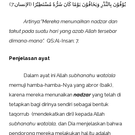
يُوْفُوْنَ بِالنَّذْرِ وَيَخَافُوْنَ يَوْمًا كَانَ شَرُّهٗ مُسْتَطِيْرًا (الإنسان:7)
Artinya:”Mereka menunaikan nadzar dan
takut pada suatu hari yang azab Allah tersebar
dimana-mana”.
QS:Al-Insan: 7.
Penjelasan ayat
Dalam ayat ini Allah
subhanahu wata’ala
memuji hamba-hamba-Nya yang abror (baik),
karena mereka menunaikan
nadzar
yang telah di
tetapkan bagi dirinya sendiri sebagai bentuk
taqorrub (mendekatkan diri) kepada Allah
subhanahu wata’ala,
dan Dia menjelaskan bahwa
pendorong mereka melakukan hal itu adalah