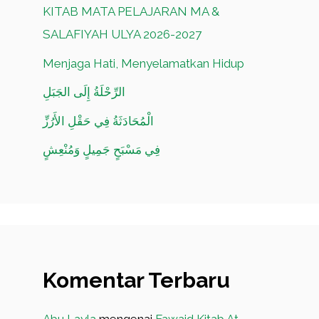
KITAB MATA PELAJARAN MA &
SALAFIYAH ULYA 2026-2027
Menjaga Hati, Menyelamatkan Hidup
الرِّحْلَةُ إِلَى الجَبَلِ
الْمُحَادَثَةُ فِي حَقْلِ الأَرُزِّ
فِي مَسْبَحٍ جَمِيلٍ وَمُنْعِشٍ
Komentar Terbaru