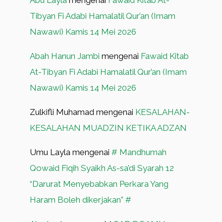
Abu Layla
mengenai
Fawaid Kitab At-
Tibyan Fi Adabi Hamalatil Qur’an (Imam
Nawawi) Kamis 14 Mei 2026
Abah Hanun Jambi
mengenai
Fawaid Kitab
At-Tibyan Fi Adabi Hamalatil Qur’an (Imam
Nawawi) Kamis 14 Mei 2026
Zulkifli Muhamad
mengenai
KESALAHAN-
KESALAHAN MUADZIN KETIKA ADZAN
Umu Layla
mengenai
# Mandhumah
Qowaid Fiqih Syaikh As-sa’di Syarah 12
“Darurat Menyebabkan Perkara Yang
Haram Boleh dikerjakan” #